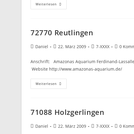
76316
Weiterlesen
Malsch-
Völkersbach
72770 Reutlingen
Beitrags-
Beitrag
Beitrags-
Beitrags-
Daniel
22. März 2009
7-XXXX
0 Kom
Autor:
veröffentlicht:
Kategorie:
Komment
Anschrift: Amazonas Aquarium Ferdinand-Lassalle-
Website http://www.amazonas-aquarium.de/
72770
Weiterlesen
Reutlingen
71088 Holzgerlingen
Beitrags-
Beitrag
Beitrags-
Beitrags-
Daniel
22. März 2009
7-XXXX
0 Kom
Autor:
veröffentlicht:
Kategorie:
Komment