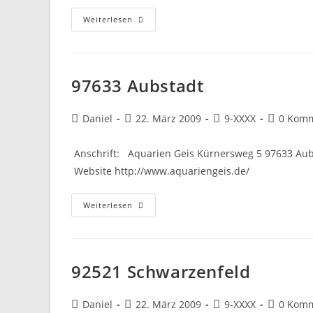
99734
Weiterlesen
Nordhausen
97633 Aubstadt
Beitrags-
Beitrag
Beitrags-
Beitrags-
Daniel
22. März 2009
9-XXXX
0 Kom
Autor:
veröffentlicht:
Kategorie:
Komment
Anschrift: Aquarien Geis Kürnersweg 5 97633 Aub
Website http://www.aquariengeis.de/
97633
Weiterlesen
Aubstadt
92521 Schwarzenfeld
Beitrags-
Beitrag
Beitrags-
Beitrags-
Daniel
22. März 2009
9-XXXX
0 Kom