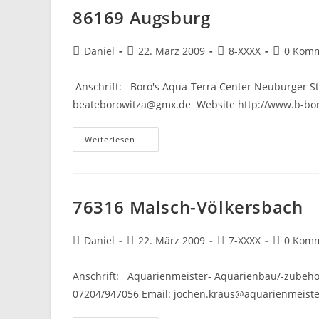
86169 Augsburg
Beitrags-
Beitrag
Beitrags-
Beitrags-
Daniel
22. März 2009
8-XXXX
0 Kom
Autor:
veröffentlicht:
Kategorie:
Komment
Anschrift: Boro's Aqua-Terra Center Neuburger S
beateborowitza@gmx.de Website http://www.b-bor
86169
Weiterlesen
Augsburg
76316 Malsch-Völkersbach
Beitrags-
Beitrag
Beitrags-
Beitrags-
Daniel
22. März 2009
7-XXXX
0 Kom
Autor:
veröffentlicht:
Kategorie:
Komment
Anschrift: Aquarienmeister- Aquarienbau/-zubehör 
07204/947056 Email: jochen.kraus@aquarienmeist