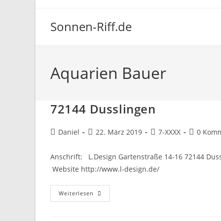
Zum
Inhalt
Sonnen-Riff.de
springen
Aquarien Bauer
72144 Dusslingen
Beitrags-
Beitrag
Beitrags-
Beitrags-
Daniel
22. März 2019
7-XXXX
0 Kom
Autor:
veröffentlicht:
Kategorie:
Komment
Anschrift: L.Design Gartenstraße 14-16 72144 Dus
Website http://www.l-design.de/
72144
Weiterlesen
Dusslingen