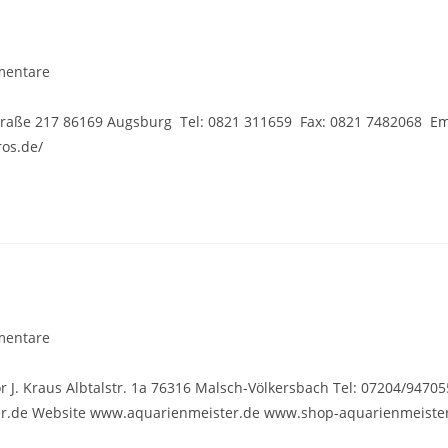
mentare
are:
traße 217 86169 Augsburg Tel: 0821 311659 Fax: 0821 7482068 Em
os.de/
mentare
are:
J. Kraus Albtalstr. 1a 76316 Malsch-Völkersbach Tel: 07204/94705
er.de Website www.aquarienmeister.de www.shop-aquarienmeiste