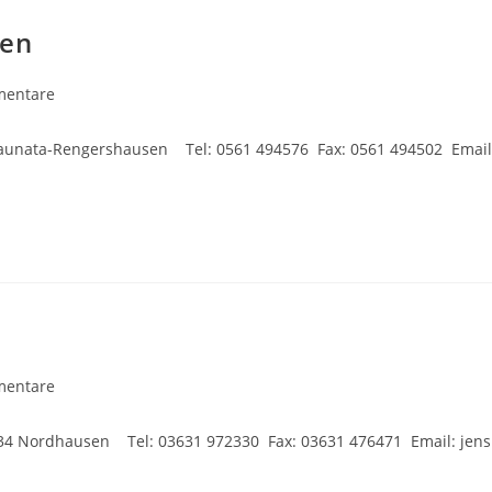
sen
mentare
are:
unata-Rengershausen Tel: 0561 494576 Fax: 0561 494502 Email
mentare
are:
734 Nordhausen Tel: 03631 972330 Fax: 03631 476471 Email: jens