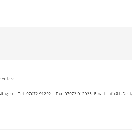
mentare
are:
slingen Tel: 07072 912921 Fax: 07072 912923 Email: info@L-Desi