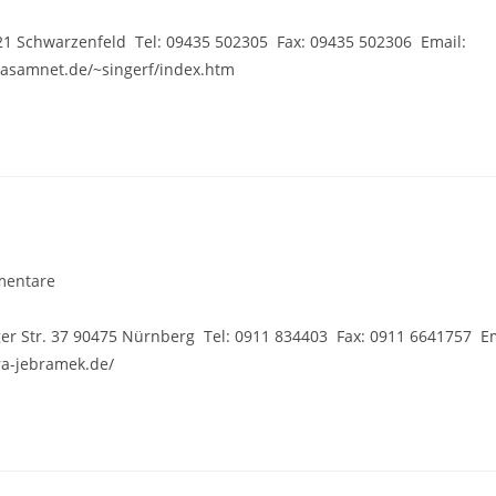
are:
521 Schwarzenfeld Tel: 09435 502305 Fax: 09435 502306 Email:
.asamnet.de/~singerf/index.htm
mentare
are:
r Str. 37 90475 Nürnberg Tel: 0911 834403 Fax: 0911 6641757 Em
a-jebramek.de/