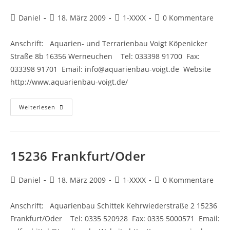
Beitrags-
Beitrag
Beitrags-
Beitrags-
Daniel
18. März 2009
1-XXXX
0 Kommentare
Autor:
veröffentlicht:
Kategorie:
Kommentare:
Anschrift: Aquarien- und Terrarienbau Voigt Köpenicker
Straße 8b 16356 Werneuchen Tel: 033398 91700 Fax:
033398 91701 Email: info@aquarienbau-voigt.de Website
http://www.aquarienbau-voigt.de/
16356
Weiterlesen
Werneuchen
15236 Frankfurt/Oder
Beitrags-
Beitrag
Beitrags-
Beitrags-
Daniel
18. März 2009
1-XXXX
0 Kommentare
Autor:
veröffentlicht:
Kategorie:
Kommentare:
Anschrift: Aquarienbau Schittek Kehrwiederstraße 2 15236
Frankfurt/Oder Tel: 0335 520928 Fax: 0335 5000571 Email: