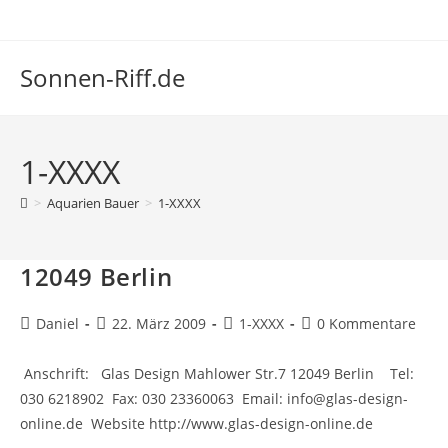
Zum
Inhalt
springen
Sonnen-Riff.de
1-XXXX
>
Aquarien Bauer
>
1-XXXX
12049 Berlin
Beitrags-
Beitrag
Beitrags-
Beitrags-
Daniel
22. März 2009
1-XXXX
0 Kommentare
Autor:
veröffentlicht:
Kategorie:
Kommentare:
Anschrift: Glas Design Mahlower Str.7 12049 Berlin Tel:
030 6218902 Fax: 030 23360063 Email: info@glas-design-
online.de Website http://www.glas-design-online.de