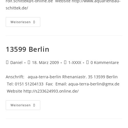
rolf.schittek@t-online.de Website http://www.aquarienbau-
schittek.de/
15236
Weiterlesen
Frankfurt/Oder
13599 Berlin
Beitrags-
Beitrag
Beitrags-
Beitrags-
Daniel
18. März 2009
1-XXXX
0 Kommentare
Autor:
veröffentlicht:
Kategorie:
Kommentare:
Anschrift: aqua-terra-berlin Rhenaniastr. 35 13599 Berlin
Tel: 0151 51204133 Fax: Email: aqua-terra-berlin@gmx.de
Website http://s233624993.online.de/
13599
Weiterlesen
Berlin