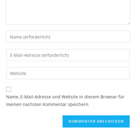
Gib
deinen
Namen
Gib
oder
deine
Benutzernamen
E-
Gib
zum
Mail-
deine
Kommentieren
Adresse
Website-
ein
zum
URL
Name, E-Mail-Adresse und Website in diesem Browser für
Kommentieren
ein
meinen nächsten Kommentar speichern.
ein
(optional)