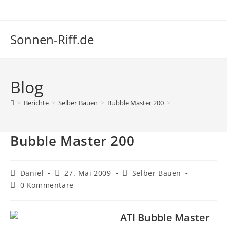
Zum
Inhalt
springen
Sonnen-Riff.de
Blog
>
Berichte
>
Selber Bauen
>
Bubble Master 200
>
Bubble Master 200
Beitrags-
Beitrag
Beitrags-
Daniel
27. Mai 2009
Selber Bauen
Autor:
veröffentlicht:
Kategorie:
Beitrags-
0 Kommentare
Kommentare:
ATI Bubble Master