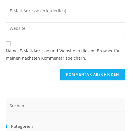
Namen
Gib
oder
deine
Benutzernamen
E-
Gib
zum
Mail-
deine
Kommentieren
Adresse
Website-
ein
zum
URL
Name, E-Mail-Adresse und Website in diesem Browser für
Kommentieren
ein
meinen nächsten Kommentar speichern.
ein
(optional)
Kategorien