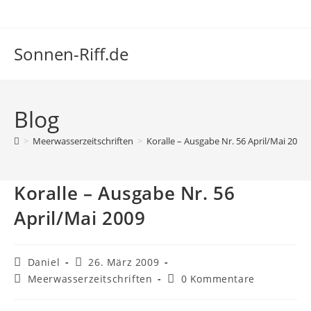
Zum
Inhalt
springen
Sonnen-Riff.de
Blog
>
Meerwasserzeitschriften
>
Koralle – Ausgabe Nr. 56 April/Mai 2009
Koralle – Ausgabe Nr. 56
April/Mai 2009
Beitrags-
Beitrag
Daniel
26. März 2009
Autor:
veröffentlicht:
Beitrags-
Beitrags-
Meerwasserzeitschriften
0 Kommentare
Kategorie:
Kommentare: