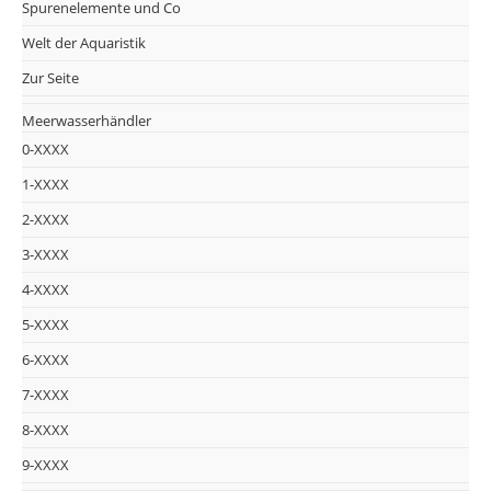
Spurenelemente und Co
Welt der Aquaristik
Zur Seite
Meerwasserhändler
0-XXXX
1-XXXX
2-XXXX
3-XXXX
4-XXXX
5-XXXX
6-XXXX
7-XXXX
8-XXXX
9-XXXX