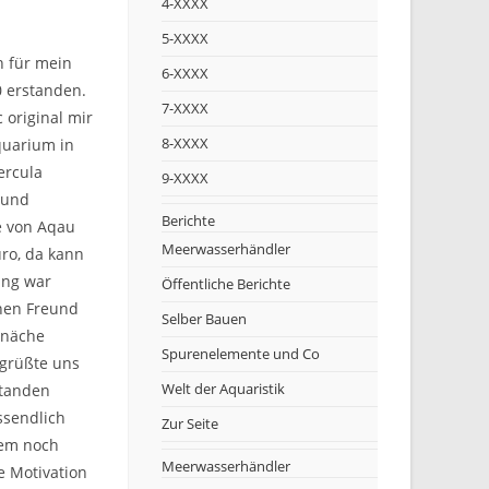
4-XXXX
5-XXXX
h für mein
6-XXXX
0 erstanden.
7-XXXX
original mir
8-XXXX
quarium in
ercula
9-XXXX
 und
Berichte
e von Aqau
Meerwasserhändler
ro, da kann
ung war
Öffentliche Berichte
nen Freund
Selber Bauen
n näche
Spurenelemente und Co
grüßte uns
Welt der Aquaristik
standen
ssendlich
Zur Seite
dem noch
Meerwasserhändler
e Motivation