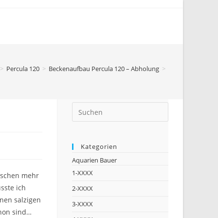
>
Percula 120
>
Beckenaufbau Percula 120 – Abholung
>
Kategorien
Aquarien Bauer
1-XXXX
isschen mehr
sste ich
2-XXXX
inen salzigen
3-XXXX
chon sind…