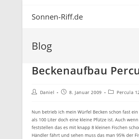
Zum
Inhalt
Sonnen-Riff.de
springen
Blog
Beckenaufbau Percu
Beitrags-
Beitrag
Beitrags-
Daniel
8. Januar 2009
Percula 1
Autor:
veröffentlicht:
Kategorie:
Nun betrieb ich mein Würfel Becken schon fast ein
als 100 Liter doch eine kleine Pfütze ist. Auch we
feststellen das es mit knapp 8 kleinen Fischen sch
Händler fährt und sehen muss das man 95% der Fis