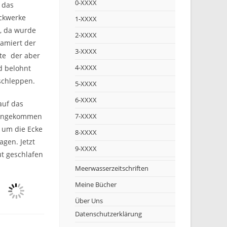
0-XXXX
 das
ckwerke
1-XXXX
, da wurde
2-XXXX
lamiert der
3-XXXX
zte
der aber
4-XXXX
d belohnt
schleppen.
5-XXXX
6-XXXX
auf das
 angekommen
7-XXXX
h um die Ecke
8-XXXX
gen. Jetzt
9-XXXX
ut geschlafen
Meerwasserzeitschriften
Meine Bücher
Über Uns
Datenschutzerklärung